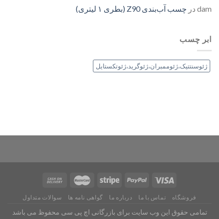
dam
در
چسب آب‌بندی Z90 (بطری ۱ لیتری)
ابر چسب
ژئوسنتتیک،ژئوممبران،ژئوگرید،ژئوتکستایل
فروشگاه
تماس با ما
درباره ما
گواهی نامه ها
سوالات متداول
تمامی حقوق این وب سایت برای
بازرگانی اچ پی سی
محفوظ می باشد