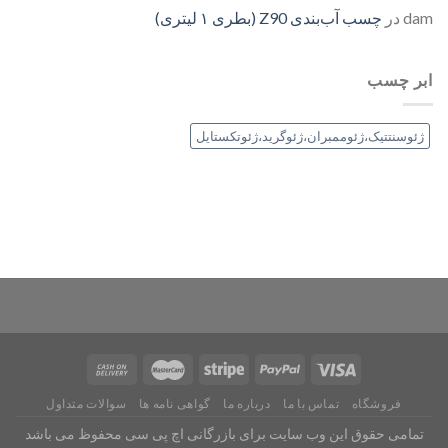
dam
در
چسب آب‌بندی Z90 (بطری ۱ لیتری)
ابر چسب
ژئوسنتتیک،ژئوممبران،ژئوگرید،ژئوتکستایل
فروشگاه
تماس با ما
درباره ما
گواهی نامه ها
سوالات متداول
تمامی حقوق این وب سایت برای
بازرگانی اچ پی سی
محفوظ می باشد