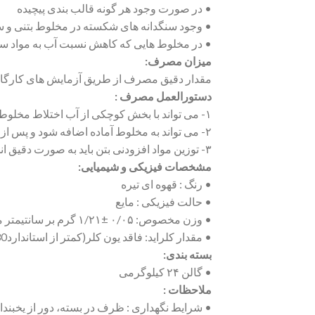
• در صورت وجود هر گونه قالب بندی پیچیده
• وجود سنگدانه های شکسته در مخلوط بتنی و س
• در مخلوط هایی که کاهش نسبت آب به مواد سی
میزان مصرف:
مقدار دقیق مصرف از طریق آزمایش های کارگاهی مشخص می شود.این 
دستورالعمل مصرف :
۱- می تواند با بخش کوچکی از آب اختلاط مخلوط گشته و سپس با سایر ترکیبات مخلوط شود.
۲- می تواند به مخلوط آماده اضافه شود و پس از اختلاط کامل،مخلوط اجرا شود.
۳- توزین مواد افزودنی بتن باید به صورت دقیق انجام پذیرد.
مشخصات فیزیکی و شیمیایی:
• رنگ : قهوه ای تیره
• حالت فیزیکی : مایع
• وزن مخصوص: ۰/۰۵ ±۱/۲۱ گرم بر سانتیمتر مکعب
• مقدار کلراید: فاقد یون کلر(کمتر از استانداردISIRI 2930)
بسته بندی:
• گالن ۲۴ کیلوگرمی
ملاحظات :
• شرایط نگهداری : ظرف در بسته، دور از یخبندان و تابش مستقی