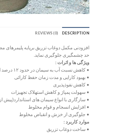
REVIEWS (0)
DESCRIPTION
افزودنی مکمل دوغاب تزریق برپایه پلیمرهای مص
حد چشمگیری جلوگیری نماید.
ویژگی ها و اثرات :
• کاهش نسبت آب به سیمان در حدود ۱۲ درصد الی ۳۰ درصد
• بهبود کارایی و مدت زمان حفظ کارائی
• کاهش نفوذپذیری
• سهولت پمپاژ و کاهش استهلاک تجهیزات
• سازگاری با انواع سیمان های استاندارد(پیش از مصرف با سیمان ه
• افزایش انسجام و قوام مخلوط
• جلوگیری از خزش و انقباض مخلوط
موارد کاربرد :
• ساخت دوغاب تزریق