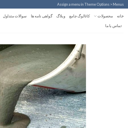
Ski
Assign a menu in Theme Options > Menus
t
محصولات
خانه
کاتالوگ جامع
وبلاگ
گواهی نامه ها
سوالات متداول
conten
تماس با ما