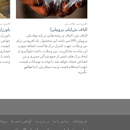
افزودنی های بتن
افزودنی
الیاف بتن(پلی پروپیلن)
پاورژ
الیاف بتن، الیاف و رشته هایي بر پایه مواد پلي
پاورژل 
پروپيلن (PP) مي باشد. این محصول، یك افزودني برای
خواص رئ
بتن و ملات، جهت كنترل ترک ها است. اضافه نمودن
کیفیت ب
این ماده به شاتكریت، بتن و ملات، باعث جلوگيری از
فشاری و
ایجاد ترک های ناشي از جمع شدگي خميری و نيز
باشد با
انقباض خشك خواهد شد. با توجه به نوسانات قیمت،
و ثبت س
جهت استعلام قیمت و ثبت سفارش با ما
تماس
بگیرید.
فروشگاه
تماس با ما
درباره ما
گواهی نامه ها
سوالا
تمامی حقوق این وب سایت برای
بازرگانی اچ پی سی