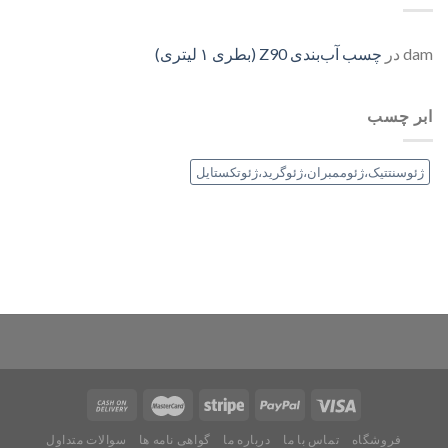
dam
در
چسب آب‌بندی Z90 (بطری ۱ لیتری)
ابر چسب
ژئوسنتتیک،ژئوممبران،ژئوگرید،ژئوتکستایل
فروشگاه
تماس با ما
درباره ما
گواهی نامه ها
سوالات متداول