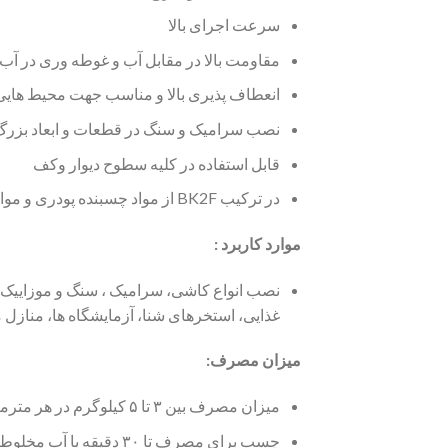
سرعت اجرای بالا
مقاومت بالا در مقابل آب و غوطه وری در آب
انعطاف پذیری بالا و مناسب جهت محیط هایی ب
نصب سرامیک و سنگ در قطعات و ابعاد بزرگ
قابل استفاده در کلیه سطوح دیوار وکف
در ترکیب BK2F از مواد چسبنده پودری و مواد بهبود دهنده خواص استفاده گردیده، بنابراین نیاز به اضافه کردن چسب بتن ندارد
موارد کاربرد :
نصب انواع کاشی، سرامیک ، سنگ و موزاییک 
غذایی، استخرهای شنا، آزمایشگاه ها، منازل 
میزان مصرف:
میزان مصرف بین ۳ تا ۵ کیلوگرم در هر مترمربع می باشد.
چسب برای مصرف تا ۳۰ دقیقه با آب مخلوط شود.