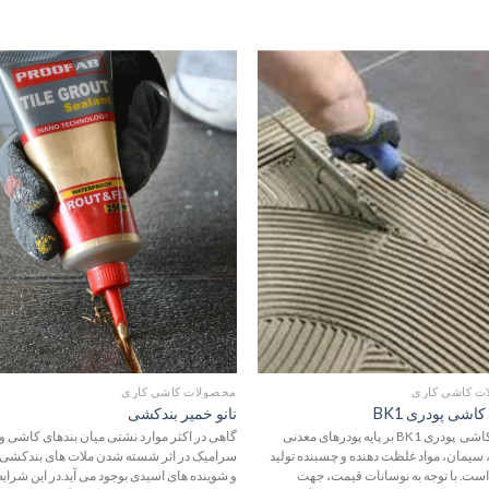
افزودن
اف
به
علاقه
ع
مندی
م
ها
ت کاشی کاری
محصولات کاشی کاری
شی پودری BK1
نانو خمیر بندکشی
چسب کاشی پودری BK1 بر پایه پودرهای معدنی
گاهی در اکثر موارد نشتی میان بندهای کاشی و
سیمان، مواد غلظت دهنده و چسبنده تولید
سرامیک در اثر شسته شدن ملات های بندکشی ب
است. با توجه به نوسانات قیمت، جهت
و شوینده های اسیدی بوجود می آید.در این شرایط