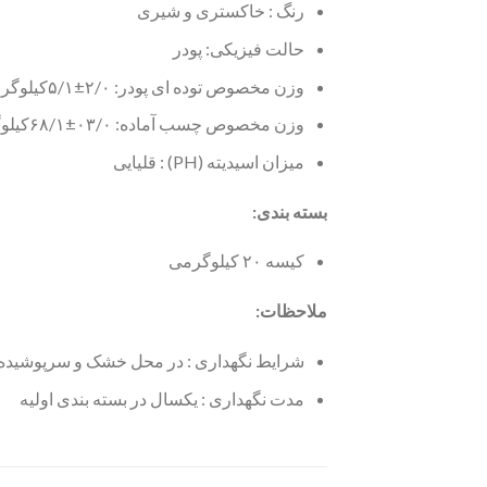
رنگ : خاکستری و شیری
حالت فیزیکی: پودر
وزن مخصوص توده ای پودر: ۲/۰±۵/۱کیلوگرم بر لیتر
وزن مخصوص چسب آماده: ۰۳/۰±۶۸/۱کیلوگرم بر لیتر
میزان اسیدیته (PH) : قلیایی
بسته بندی
:
کیسه ۲۰ کیلوگرمی
ملاحظات:
شرایط نگهداری : در محل خشک و سرپوشیده 
مدت نگهداری : یکسال در بسته بندی اولیه