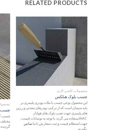
RELATED PRODUCTS
افزودن
به
علاقه
مندی
ها
محصولات کاشی کاری
چسب بلوک هبلکس
این محصول نوعی چسب یا ملات پودری پلیمری بر
محصولا
پایه سیمان است که از ترکیب پودرهای معدنی و رزین
چسب کا
های پلیمری جهت نصب بلوک های هوادار
AACاستفاده می گردد. با توجه به نوسانات قیمت،
مختلف، 
جهت استعلام قیمت و ثبت سفارش با ما
تماس
گردیده 
بگیرید.