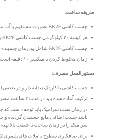
طریقه ساخت:
چسب کاشی BK2F بصورت مستقیم با آب مخلوط می گردد.
هر کیسه ۲۰ کیلوگرمی چسب کاشی BK2F با ۴۳۰۰ تا ۴۵۰۰ گرم آب مخلوط شود.
چسب کاشی BK2F شامل پودرهای چسبنده است. توصیه می شود در زمان مخلوط کردن از میکسرهای دور پایین و با اوزان ۳۰ الی ۵۰ کیلو استفاده شود.
زمان مخلوط کردن با میکسر ۱۰ دقیقه است که این عمل در ۲ مرحله با فاصله ۵ دقیقه انجام می گیرید.
دستورالعمل مصرف:
چسب کاشی با کاردک دندانه دار و در بعضی از
ترکیب آماده شده باید در مدت ۲ ساعت مصرف گردد.
در زمان نصب سرامیک باید توجه داشت که چ
باشد چسب اضافی مانع چسبیدن گردیده و چن
سرامیک را در زمان ساخت با غلظت بالا تهی
برای صافکاری سطوح با ملات های پلیمری SA12 و یا پودرترمیم کننده بتن تعمیر و پس از خشک شدن سرامیک با چسب نصب می گردد.