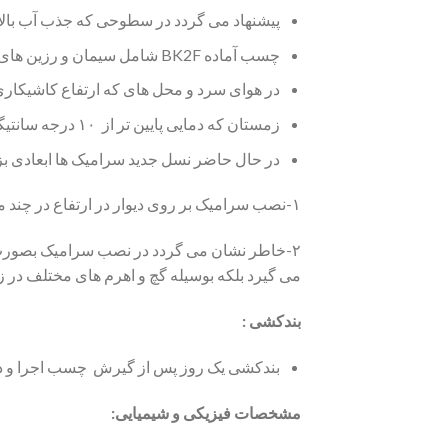
پیشنهاد می گردد در سطوحی که جذب آب بالا
چسب آماده BK2F شامل سیمان و رزین های امولسیونی است لازم است در دمای محیط بالای ۵ درجه سانتیگراد اجرا شود.
در هوای سرد و محل های که ارتفاع کاشیکاری زیاد است نصب سرامیک در ۲ م
زمستان که دمایی پایین تر از ۱۰ درجه سانتیگراد دارد محیط گرم گردد.
در حال حاضر نسل جدید سرامیک ها ابعادی بز
۱-نصب سرامیک بر روی دیوار در ارتفاع در چند مرحله با فاصله زمانی اجرا گردد تا سنگینی سرامیک و عدم جذب آب مصالح باعث لغزش و جداشدگی سرامیک نگردد.
۲-خاطر نشان می گردد در نصب سرامیک بصورت د
می گیرد بلکه بوسیله گچ و اهرم های مختلف در
بندکشی :
بندکشی یک روز پس از گیرش چسب اجرا و در ص
مشخصات فیزیکی و شیمیایی: