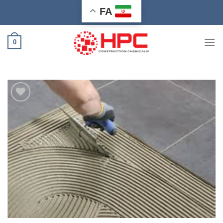
Ski
FA
t
conten
0
افزودن
به
علاقه
مندی
ها