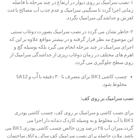
۱-نصب سرامیک بر روی دیوار در ارتفاع در چند مرحله با فاصله
زمانی اجرا گردد تا سنگینی سرامیک و عدم جذب آب مصالح باعث
لغزش و جداشدگی سرامیک نگردد.
۲-خاطر نشان می گردد در نصب سرامیک بصورت دوغاب سنتی
این موضوع مد نظر قرار گرفته و در بیشتر مواقع علاوه بر این که
اجرای سرامیک در چند مرحله انجام می گیرد بلکه بوسیله گچ و
اهرم های مختلف در زمان دوغاب ریزی از جداشدگی سرامیک از
روی سطح جلوگیری می گردد.
چسب کاشی BK1 برای مصرف تا ۳۰ دقیقه با آّب و SA12
مخلوط شود.
نصب سرامیک بر روی کف:
برای نصب کاشی و سرامیک بر روی کف، چسب کاشی پودری
BK1 با آب مخلوط و به وسیله کاردک دندانه دار اجرا می
گردد.میزان آب ۲۵ درصد وزن خالص چسب کاشی پودری BK1 می
باشد. ملات حاصله برای نصب سرامیک کف سالن و اتاق ساختمان