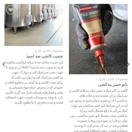
افزودن
افزودن
به
به
علاقه
علاقه
مندی
مندی
ها
ها
محصولات کاشی کاری
چسب کاشی ضد اسید
این چسب ساخته شده برپایه اپوکسی سالونت
فری به صورت سه جزئی(A,B,C) در دو نوع: 1-
جهت نصب سرامیک کف و دیوار 2- جهت
بندکشی سرامیک کف و دیوار می باشد که
محصولات کاشی کاری
برای نصب کاشی و بندکشی در سطوح افقی و
نانو خمیر بندکشی
عمودی که در معرض حمله مواد شیمیایی و
گاهی در اکثر موارد نشتی میان بندهای کاشی و
نفتی و فشارهای فیزیکی قرار می گیرند کاربرد
سرامیک در اثر شسته شدن ملات های
دارد. با توجه به نوسانات قیمت، جهت استعلام
بندکشی با آب و شوینده های اسیدی بوجود می
قیمت و ثبت سفارش با ما
تماس
بگیرید.
آید.در این شرایط نانو خمیر بندکشی می تواند
کمک بزرگی به رفع مشکل باشد زیرا با
بندکشی مجدد توسط نانو خمیر بندکشی ، می
توان بندها را پر نموده و درزها را بصورت
قطعی و صد در صد آب بندی کرد. با توجه به
نوسانات قیمت، جهت استعلام قیمت و ثبت