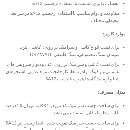
انعطاف پذیری مناسب با استفاده ازچسب SA12
مقاومت و دوام مناسب با استفاده ازچسب SA12 در شرایط
محیطی مختلف
موارد کاربرد :
برای نصب انواع کاشی و سرامیک بر روی : کاشی، بتن،
سیمان،سنگ مصنوعی،سنگ طبیعی،DRY WALL
برای نصب کاشی و سرامیک بر روی :کف و دیوار سرویس های
عمومی،پارکینگ، راه پله ها، کارخانجات مواد غذایی، استخرهای
شنا و آزمایشگاه ها همراه با چسب SA12
میزان مصرف:
برای ساخت چسب سرامیک کف، پودر BK1 به میزان ۲۵ درصد
با آب مخلوط، قابل استفاده می باشد.
برای ساخت چسب سرامیک تقویت شده ، ابتدا چسب بتنSA12
به نسبت ۱ به ۲ با آب مخلوط، محلول حاصله بعنوان آب با پودر