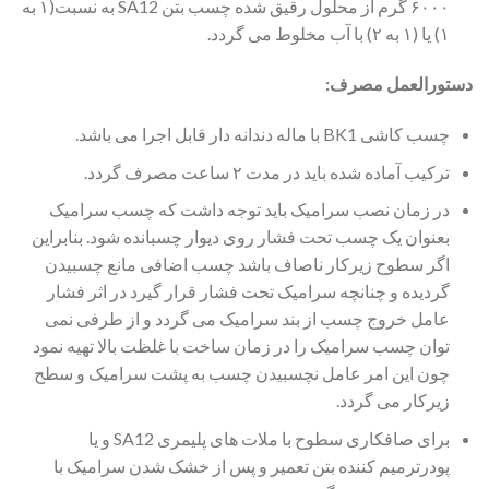
۶۰۰۰ گرم از محلول رقیق شده چسب بتن SA12 به نسبت(۱ به
۱) یا (۱ به ۲) با آب مخلوط می گردد.
دستورالعمل مصرف:
چسب کاشی BK1 با ماله دندانه دار قابل اجرا می باشد.
ترکیب آماده شده باید در مدت ۲ ساعت مصرف گردد.
در زمان نصب سرامیک باید توجه داشت که چسب سرامیک
بعنوان یک چسب تحت فشار روی دیوار چسبانده شود. بنابراین
اگر سطوح زیرکار ناصاف باشد چسب اضافی مانع چسبیدن
گردیده و چنانچه سرامیک تحت فشار قرار گیرد در اثر فشار
عامل خروج چسب از بند سرامیک می گردد و از طرفی نمی
توان چسب سرامیک را در زمان ساخت با غلظت بالا تهیه نمود
چون این امر عامل نچسبیدن چسب به پشت سرامیک و سطح
زیرکار می گردد.
برای صافکاری سطوح با ملات های پلیمری SA12 و یا
پودرترمیم کننده بتن تعمیر و پس از خشک شدن سرامیک با