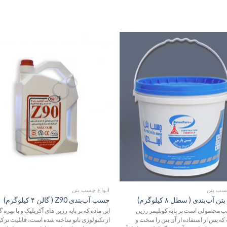
افزودن
اف
به
علاقه
ع
مندی
م
ها
سب بتن
انواع چسب بتن
آب‌بندی ( سطل ۸ کیلوگرم)
چسب آب‌بندی Z90 ( گالن ۴ کیلوگرم)
 محصولی است بر پایه کوپلیمر رزین
این ماده که بر پایه رزین های آکریلیک و با بهره 
 که پس از استفاده از آن بتن را سخت و
از تکنولوژی نانو ساخته شده است، قابلیت ترک