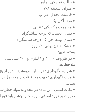
• حالت فیزیکی : مایع
• میزان اسدیته:۸-۷
• قابلیت انحلال : در آب
• نوع : آکریلیک
• مقاومت مکانیکی : عالی
• دمای انجماد: ۶- درجه سانتیگراد
• دمای بهینه اجرا:۵+ درجه سانتیگراد
• خشک شدن نهائی: ۱۲ روز
بسته بندی:
• در ظروف ۲۰ ، ۴ و ۱ لیتری و ۳۰۰ سی سی
ملاحظات:
• شرایط نگهداری : در انبار سرپوشیده ،دور از 
• مدت نگهداری : جهت محافظت از محصول برای 
ببندید.
• نکات ایمنی : این ماده در محدوده مواد خطر ساز
صورت برخورد اتفاقی با پوست یا چشم باید فورا