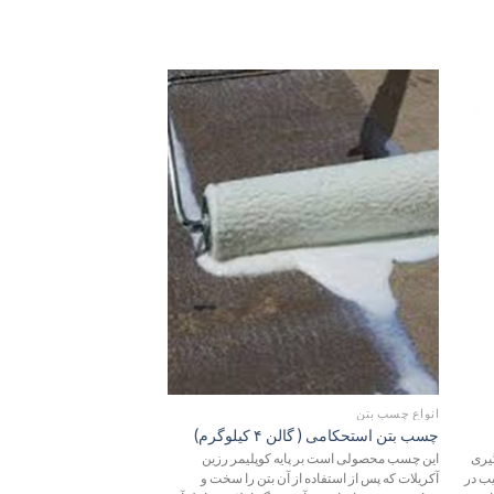
زودن
افزودن
به
به
لاقه
علاقه
ندی
مندی
ها
ها
انواع چسب بتن
انواع چسب بتن
چسب بتن استحکامی ( گالن ۴ کیلوگرم)
چسب آب‌بندی B70 (گالن ۲۰کیلوگرم)
گیری
این چسب محصولی است بر پایه کوپلیمر رزین
یب در
آکریلات که پس از استفاده از آن بتن را سخت و
سخت کنندگی 35 