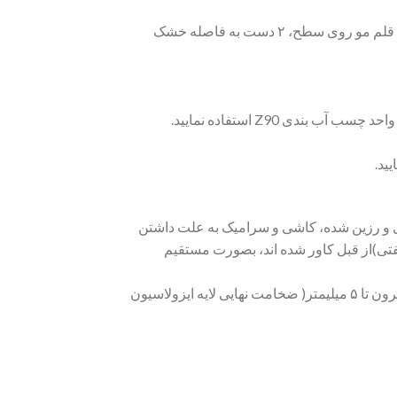
۳-محلول A را با ۱ واحد سیمان و ۲ واحد پودر سنگ الک شده(سیلیس میکرونیزه) ترکیب و دوغاب روان به دست آمده را با قلم مو روی سطح، ۲ دست به فاصله خشک
سنگ های صیقلی و رزین شده، کاشی و سرامیک به علت داشتن
نفتی)از قبل کاور شده اند، بصورت مستقیم
• در صورت استفاده از چسب آب بندیZ90 در ملات نرمه کشی و دوغاب سیمانی می توان با یک لایه به ضخامت ۳۰۰ میکرون تا ۵ میلیمتر( ضخامت نهایی لایه ایزولاسیون