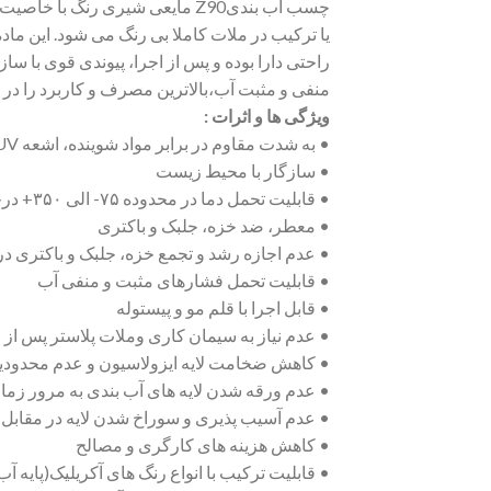
یا ترکیب در ملات کاملا بی رنگ می شود. این ماده
راحتی دارا بوده و پس از اجرا، پیوندی قوی با س
منفی و مثبت آب،بالاترین مصرف و کاربرد را در
ویژگی ها و اثرات :
• به شدت مقاوم در برابر مواد شوینده، اشعه UV و گاز CO2
• سازگار با محیط زیست
• قابلیت تحمل دما در محدوده ۷۵- الی ۳۵۰+ درجه سانتیگراد
• معطر، ضد خزه، جلبک و باکتری
• عدم اجازه رشد و تجمع خزه، جلبک و باکتری 
• قابلیت تحمل فشارهای مثبت و منفی آب
• قابل اجرا با قلم مو و پیستوله
• عدم نیاز به سیمان کاری وملات پلاستر پس از ا
• کاهش ضخامت لایه ایزولاسیون و عدم محدودیت ا
• عدم ورقه شدن لایه های آب بندی به مرور زما
• عدم آسیب پذیری و سوراخ شدن لایه در مقابل
• کاهش هزینه های کارگری و مصالح
• قابلیت ترکیب با انواع رنگ های آکریلیک(پایه آب