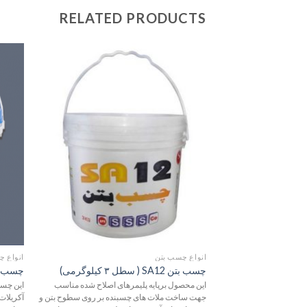
RELATED PRODUCTS
افزودن
به
علاقه
مندی
ها
انواع چسب بتن
انواع چ
چسب بتن SA12 ( سطل ۳ کیلوگرمی)
چسب بتن 
این محصول برپایه پلیمرهای اصلاح شده مناسب
این چسب
جهت ساخت ملات های چسبنده بر روی سطوح بتن و
آکریلات