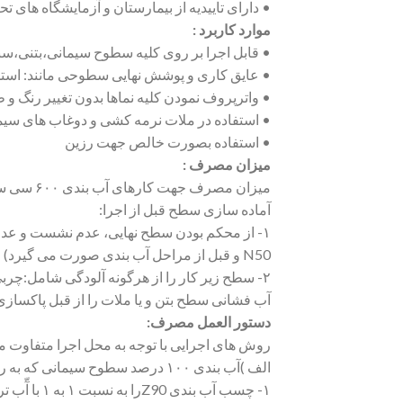
• دارای تاییدیه از بیمارستان و آزمایشگاه ها
موارد کاربرد :
• قابل اجرا بر روی کلیه سطوح سیمانی،بتنی،
• عایق کاری و پوشش نهایی سطوحی مانند: استخ
• واترپروف نمودن کلیه نماها بدون تغییر رنگ و ظا
• استفاده در ملات نرمه کشی و دوغاب های سیم
• استفاده بصورت خالص جهت رزین
میزان مصرف :
میزان مصرف جهت کارهای آب بندی ۶۰۰ سی سی و جهت رزین نما ۳۰۰ سی سی از این محصول یک مترمربع را پوشش می دهد.
آماده سازی سطح قبل از اجرا:
۱- از محکم بودن سطح نهایی، عدم نشست و عدم
N50 و قبل از مراحل آب بندی صورت می گیرد)
۲- سطح زیر کار را از هرگونه آلودگی شامل:چر
آب فشانی سطح بتن و یا ملات را از قبل پاکسازی 
دستور العمل مصرف:
روش های اجرایی با توجه به محل اجرا متفاوت م
الف )آب بندی ۱۰۰ درصد سطوح سیمانی که به روش ذیل اجرا می گردد :
۱- چسب آب بندی Z90را به نسبت ۱ به ۱ با آّب ترکیب نمایید تا محلول A حاصل شود.