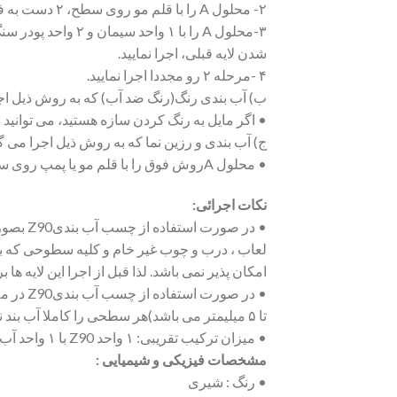
۲- محلول A را با قلم مو روی سطح، ۲ دست به فاصله خشک شدن لایه قبلی، اجرا نمایید.
شدن لایه قبلی، اجرا نمایید.
۴ -مرحله ۲ رو مجددا اجرا نمایید.
ب) آب بندی رنگ(رنگ ضد آب) که به روش ذیل اجر
• اگر مایل به رنگ کردن سازه هستید، می توانید در مرحله چهارم روش فوق از ترکیب ۳ واحد 
ج) آب بندی و رزین نما که به روش ذیل اجرا می گر
• محلول Aروش فوق را با قلم مو یا پمپ روی سطح، ۲ دست بطور کامل و با فاصله خشک شدن ظاهری لایه اول اجرا نمایید.
نکات اجرائی:
• در ص
لعاب ، درب و چوب غیر خام و کلیه سطوحی که با ر
امکان پذیر نمی باشد. لذا قبل از اجرا این لایه ها 
تا ۵ میلیمتر می باشد)هر سطحی را کاملا آب بند نمود.
• میزان ترکیب تقریبی: ۱ واحد Z90 با ۱ واحد آب می باشد.
مشخصات فیزیکی و شیمیایی :
• رنگ : شیری