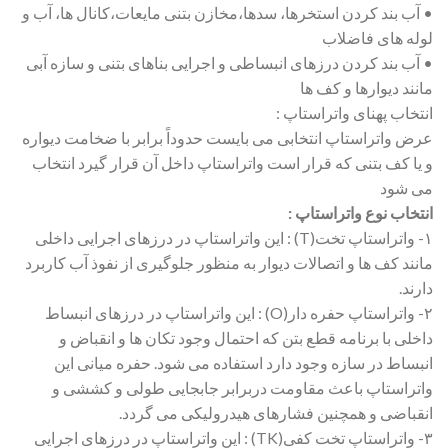
• آب بند کردن استخرها، سدها،مخازن بتنی مایعات،کانال ها، آب و
لوله های فاضلاب
• آب بند کردن درزهای انبساطی و اجرایی بناهای بتنی و سازه آبی
مانند دیوارها و کف ها
انتخاب پهنای واتراستاپ :
عرض واتراستاپ انتخابی می بایست حدوداً برابر با ضخامت دیواره
و یا کف بتنی که قرار است واتراستاپ داخل آن قرار گیرد انتخاب
می شود
انتخاب نوع واتراستاپ :
۱- واتراستاپ تخت(T) : این واتراستاپ در درزهای اجرایی داخلی
مانند کف ها و اتصالات دیوار به منظور جلوگیری از نفوذ آب کاربرد
دارند.
۲- واتراستاپ حفره دار(O) : این واتراستاپ در درزهای انبساط
داخلی با برنامه قطع بتن که احتمال وجود تکان ها و انقباض و
انبساط در سازه وجود دارد استفاده می شود. حفره میانی این
واتراستاپ باعث مقاومت دربرابر جابجایی طولی و کششی و
انقباضی و همچنین فشارهای هیدرولیکی می گردد.
۳- واتراستاپ تخت کفی(TK) : این واتراستاپ در درزهای اجرایی