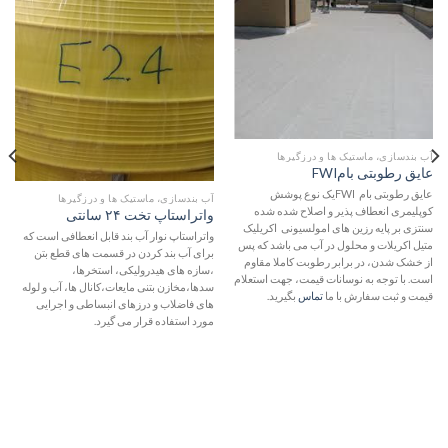
به
به
علاقه
علاقه
مندی
مندی
ها
ها
آب بندسازی، ماستیک ها و درزگیرها
عایق رطوبتی بامFWI
عایق رطوبتی بام FWIیک نوع پوشش
آب بندسازی، ماستیک ها و درزگیرها
کوپلیمری انعطاف پذیر و اصلاح شده شده
واتراستاپ تخت ۲۴ سانتی
سنتزی بر پایه رزین های امولسیونی اکریلیک
واتراستاپ نوار آب بند قابل انعطافی است که
متیل اکریلات و محلول در آب می باشد که پس
برای آب بند کردن در قسمت های قطع بتن
از خشک شدن، در برابر رطوبت کاملا مقاوم
،سازه های هیدرولیکی، استخرها،
است. با توجه به نوسانات قیمت، جهت استعلام
سدها،مخازن بتنی مایعات،کانال ها، آب و لوله
قیمت و ثبت سفارش با ما
تماس
بگیرید.
های فاضلاب و درزهای انبساطی و اجرایی
مورد استفاده قرار می گیرد.