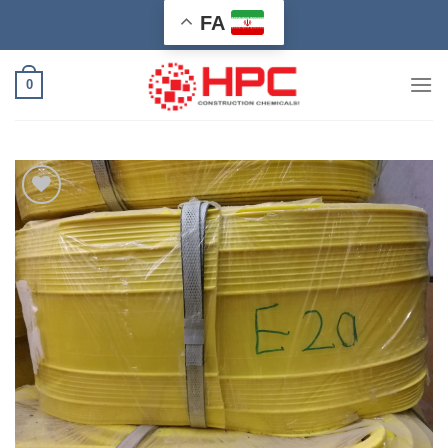
Ski
FA
t
conten
0
افزودن
به
علاقه
مندی
ها