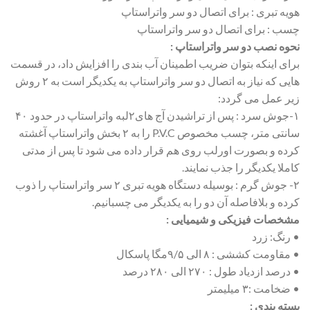
هویه تبری : برای اتصال دو سر واتراستاپ
چسب : برای اتصال دو سر واتراستاپ
نحوه نصب دو سر واتراستاپ :
برای اینکه بتوان ضریب اطمینان آب بندی را افزایش داد، در قسمت
هایی که نیاز به اتصال دو سر واتراستاپ به یکدیگر است به ۲ روش
زیر عمل می گردد:
۱-جوش سرد : پس از تراشیدن آج های۲لبه واتراستاپ در حدود ۴۰
سانتی متر، چسب مخصوص P.V.C را به ۲ بخش واتراستاپ آغشته
کرده و بصورت اورلب روی هم قرار داده می شود تا پس از مدتی
کاملا یکدیگر را جذب نمایند.
۲- جوش گرم : بوسیله دستگاه هویه تبری ۲ سر واتراستاپ را ذوب
کرده و بلافاصله آن دو را به یکدیگر می چسبانیم.
مشخصات فیزیکی و شیمیایی :
• رنگ: زرد
• مقاومت کششی : ۸ الی ۹/۵مگا پاسکال
• درصد ازدیاد طول : ۲۷۰ الی ۲۸۰ درصد
• ضخامت :۳ میلیمتر
بسته بندی :