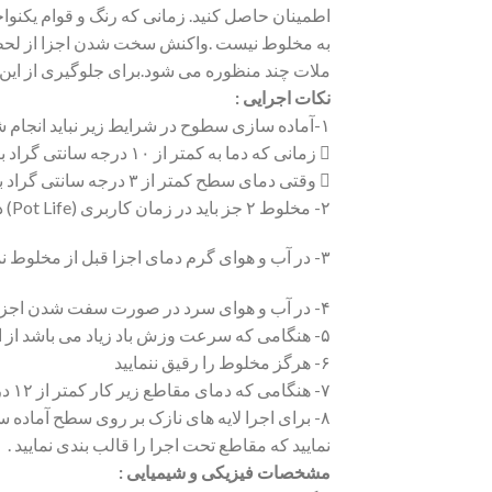
اطمینان حاصل کنید. زمانی که رنگ و قوام یکنوا
به مخلوط نیست .واکنش سخت شدن اجزا از لحظه ا
ملات چند منظوره می شود.برای جلوگیری از این ام
نکات اجرایی :
۱-آماده سازی سطوح در شرایط زیر نباید انجام شود :
 زمانی که دما به کمتر از ۱۰ درجه سانتی گراد برسد
 وقتی دمای سطح کمتر از ۳ درجه سانتی گراد بالای نقطه شبنم باشد
۲- مخلوط ۲ جز باید در زمان کاربری (Pot Life) ذکر شده اجرا گردد
۳- در آب و هوای گرم دمای اجزا قبل از مخلوط نمودن باید بین ۲۰ الی ۲۵ درجه سانتی گراد باشد . در غیر این صورت زمان کاربری (Pot Life) به شدت کوتاه خواهد شد.
۴- در آب و هوای سرد در صورت سفت شدن اجزا آن را به صورت غیر مستقیم گرم نمایید ( مدتی در دمای اتاق قرار دهید )
۵- هنگامی که سرعت وزش باد زیاد می باشد از اجرای ملات خودداری نمایید
۶- هرگز مخلوط را رقیق ننمایید
۷- هنگامی که دمای مقاطع زیر کار کمتر از ۱۲ درجه سانتی گراد می باشد از اجرای ملات خودداری نمایید
۸- برای اجرا لایه های نازک بر روی سطح آماده
نمایید که مقاطع تحت اجرا را قالب بندی نمایید .
مشخصات فیزیکی و شیمیایی :