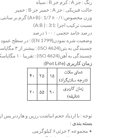
رنگ : جز A : کرم جز B : سیاه
حالت فیزیکی : جز A : خمیر جز B : خمیر
وزن مخصوص:A+B) : 1/7 ± ۰/۱) گرم بر سانتی متر مکعب
نسبت ترکیب اجزا :A:B ) : 3:1)
درصد جامد حجمی : ۱۰۰ درصد
وضعیت شره نمودن(EN 1799) : در سطح عمودی تا ضخامت ۱۰میلیمتر فاقد شره نمودن می باشد
چسبندگی به بتن(ISO 4624) : بیشتر از ۳ مگاپاسکال(بیش از نیروی پیوستگی بتن )
چسبندگی به آهن(ISO 4624) : تقریبا ۱۰ مگاپاسکال
زمان کاربری (Pot Life):
توجه : با ازدیاد حجم انباشت رزین و هاردنر پس از
بسته بندی :
• مجموعه ۲ جزئی۶ کیلوگرمی