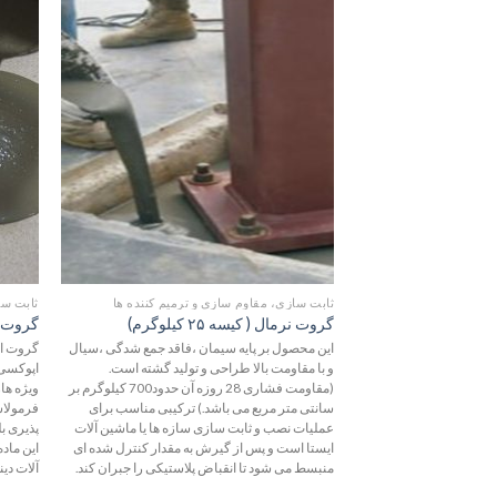
افزودن
به
علاقه
مندی
ها
ثابت سازی، مقاوم سازی و ترمیم کننده ها
ثابت سا
گروت نرمال ( کیسه ۲۵ کیلوگرم)
گروت 
این محصول بر پایه سیمان ،فاقد جمع شدگی ،سیال
گروت اپ
و با مقاومت بالا طراحی و تولید گشته است.
(مقاومت فشاری 28 روزه آن حدود700 کیلوگرم بر
ویژه هار
سانتی متر مربع می باشد.) ترکیبی مناسب برای
فرمولا
عملیات نصب و ثابت سازی سازه ها یا ماشین آلات
پذیری ب
ایستا است و پس از گیرش به مقدار کنترل شده ای
این ماد
منبسط می شود تا انقباض پلاستیکی را جبران کند.
آلات دین