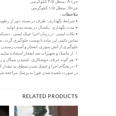
جزء A : سطل ۴/۵ کیلوگرمی
جزءB : سطل ۱/۵ کیلوگرمی
ملاحظات :
• شرایط نگهداری : ظرف در بسته ،دور از رطوبت ؛یخ زدگی و 
• مدت نگهداری : یکسال در بسته بندی اولیه
• نکات ایمنی : در زمان اجرا عینک ایمنی ، دستکش
تماس دائمی این ماده با پوست جلوگیری گردد.. م
جلوگیری از آتش سوزی، انفجار و آسیب رسیدن به
۱- از ماسک و تجهیزات ضد انفجار استفاده نمایید.
۲- هر گونه جرقه ،جوشکاری ،کشیدن سیگار و روشن نمودن شعله در محیط اجرا ممنوع می باشد.
۳- در هنگام اجرا و خشک شدن سطح، به مقدار کافی هوای تازه را به محیط وارد نمایید.
در صورت بلعیده شدن فورا به پزشک مراجعه شود
RELATED PRODUCTS