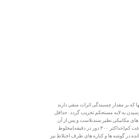
ا که بر مقدار چسبندگی اثرات منفی دارند
 رسیدن به لایه مستحکم تخریب گردد . حذاقل
 بر میلیمتر مربع باشد . سطوح فلزی نیز باید تا درجه SA2.5 به وسیله روش های مکانیکی نظیر سندبلاست و پس از آن
وکیوم آماده سازی گردند .سپس دو جزءA و B رابا نسبت های مشخص شده و به طور کامل بااستفاده از یک میکسر با سرعت کم(حداکثر ۳۰۰ دور در دقیقه)مخلوط
مه دهید. حتما از اختلاط اجزاء باقی مانده در گوشه ها و کناره های ظرف اختلاط نیز