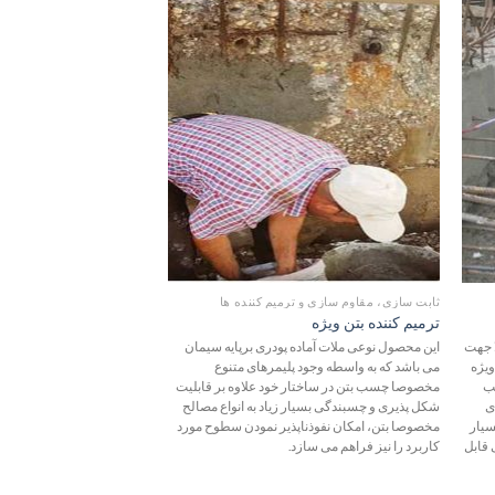
زودن
افزودن
به
به
لاقه
علاقه
ندی
مندی
ها
ها
ثابت سازی، مقاوم سازی و ترمیم کننده ها
ثابت سازی، مقاوم سازی و تر
ترمیم کننده بتن ویژه
۴٫۲ کیلوگرم)
ا جهت
این محصول نوعی ملات آماده پودری برپایه سیمان
ا
ویژه
می باشد که به واسطه وجود پلیمرهای متنوع
اصلاح شده سالونت فری جهت
سب
مخصوصا چسب بتن در ساختار خود علاوه بر قابلیت
بولت روی سطوح افقی است ک
ی
شکل پذیری و چسبندگی بسیار زیاد به انواع مصالح
جزء و اجرا به تدریج عمل نم
سیار
مخصوصا بتن، امکان نفوذناپذیر نمودن سطوح مورد
کششی و خمشی مطلوب در س
 قابل
کاربرد را نیز فراهم می سازد.
گردد.