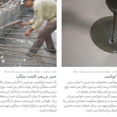
افزودن
اف
به
علاقه
ع
مندی
م
ها
زی، مقاوم سازی و ترمیم کننده ها
ثابت سازی، مقاوم سازی و ترمیم کننده ها
اپوکسی
خمیر تزریقی کاشت میلگرد
وکسی مخلوطی سه جزیی با بنیان رزین
یک چسب اپوکسی دو جزیی با کارایی بسیار بال
اپوکسی100 درصد جامد و بدون حلال می باشد. نوع
کاشت میلگرد و انکر بولت داخل بتن است. نوع 
دنر و سایر مواد معدنی موجود در
رزین و هاردنر استفاده شده در ساختار این چ
سیون گروت اپوکسی سبب خواص جریان
باعث میشود تا زمان کارپذیری آن حتی دردماها
لند مدت و حصول مقاومت فشاری بسیار زیاد
زیاد، طولانی باشد. این چسب تحمل بارگذاری ب
ه مقاوم مهندسی برای عملیات نصب ماشین
زیادی داشته و در انواع عملیات سنگین مهندسی
امیک و استاتیک می باشد.
استفاده است.