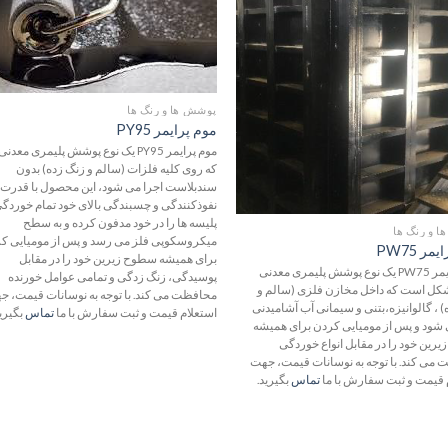
علاقه
ع
مندی
م
ها
پوشش ها و رنگ ها
موم پرایمر PY95
موم پرایمر PY95 یک نوع پوشش پلیمری مع
که روی کلیه فلزات (سالم و زنگ زده) بدون
سندبلاست اجرا می شود، این محصول با قدرت
نفوذکنندگی و چسبندگی بالای خود تمام خوردگی
پلیسه ها را در خود مدفون کرده و به سطح
 و رنگ ها
میکروسکوپی فلز می رسد و پس از مومیایی ک
مر PW75
برای همیشه سطوح زیرین خود را در مقابل
موم پرایمر PW75 یک نوع پوشش پلیمری معدنی
پوسیدگی، زنگ زدگی و تمامی عوامل خورنده
ل است که داخل مخازن فلزی (سالم و
محافظت می کند. با توجه به نوسانات قیمت، 
) ، گالوانیزه،بتنی و سیمانی آب آشامیدنی
استعلام قیمت و ثبت سفارش با ما
تماس
بگیرید
 شود و پس از مومیایی کردن برای همیشه
رین خود را در مقابل انواع خوردگی
می کند. با توجه به نوسانات قیمت، جهت
 قیمت و ثبت سفارش با ما
تماس
بگیرید.