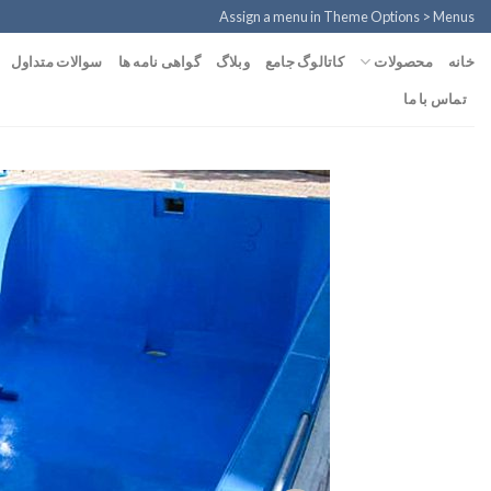
Ski
Assign a menu in Theme Options > Menus
t
محصولات
خانه
کاتالوگ جامع
وبلاگ
گواهی نامه ها
سوالات متداول
conten
تماس با ما