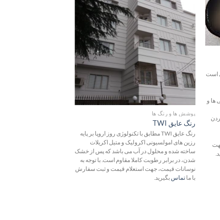
لاقه
علاقه
ندی
مندی
ها
ها
دنی است
 ها و
پوشش ها و رنگ ها
پوشش ها و رنگ ها
ردن
رنگ عایق TWI
زینک ریچ اپوکسی
رنگ عایق TWI مطابق با تکنولوژی روز اروپا بر پایه
زینک ریچ اپوکسی یک پوشش 
رزین های امولسیونی اکرولیک و متیل اکریلات
پلی آمید با مقاومت عالی در 
جهت
ساخته شده و محلول در آب می باشد که پس از خشک
سایش می باشد. با توجه به ا
.
شدن، در برابر رطوبت کاملا مقاوم است. با توجه به
عملکرد بسیار مناسبی روی 
نوسانات قیمت، جهت استعلام قیمت و ثبت سفارش
آلات، لوله ها و سطوح بیرون
با ما
تماس
بگیرید.
پتروشیمی، پالایشگاه، کاغذس
دارد.