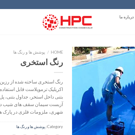
درباره ما
HOME
/
پوشش ها و رنگ ها
رنگ استخری
افزودن
به
علاقه
رنگ استخری ساخته شده از رزین 
مندی
اکریلیک ترموپلاست قابل استفاد
ها
بتنی داخل استخر، جداول بتنی، پل
آزبست سیمان سقف های شیب دار
شهری، ملزومات فلزی در پارک ها
Category:
پوشش ها و رنگ ها