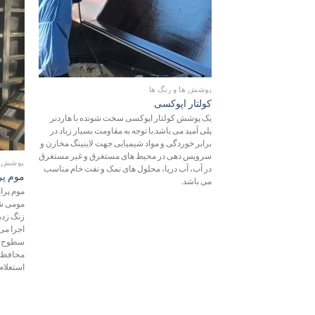
علاقه
مندی
ها
پوشش ها و رنگ ها
کولتار اپوکسی
یک پوشش کولتار اپوکسی سخت شونده با هاردنر
پلی آمید می باشد.با توجه به مقاومت بسیار زیاد در
برابر خوردگی و مواد شیمیایی جهت لاینینگ مخازن و
سرویس دهی در محیط های مستغرق و غیر مستغرق
پوشش ها
در آب، آب دریا، محلول های نمک و نفت خام مناسب
موم پرای
می باشد.
مومی شک
زنگ زده
اجرا می
سطوح زی
محافظت 
استعلام