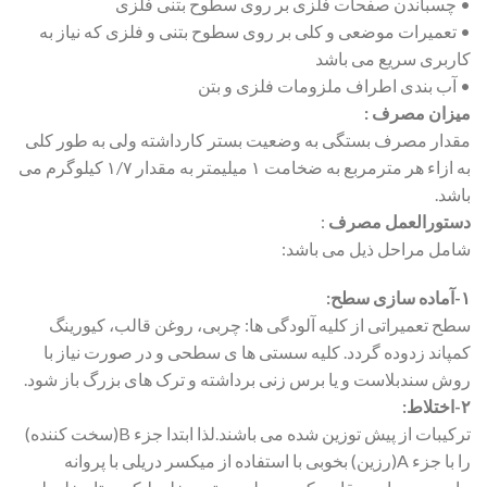
• چسباندن صفحات فلزی بر روی سطوح بتنی فلزی
• تعمیرات موضعی و کلی بر روی سطوح بتنی و فلزی که نیاز به
کاربری سریع می باشد
• آب بندی اطراف ملزومات فلزی و بتن
میزان مصرف :
مقدار مصرف بستگی به وضعیت بستر کارداشته ولی به طور کلی
به ازاء هر مترمربع به ضخامت ۱ میلیمتر به مقدار ۱/۷ کیلوگرم می
باشد.
دستورالعمل مصرف
:
شامل مراحل ذیل می باشد:
۱-آماده سازی سطح:
سطح تعمیراتی از کلیه آلودگی ها: چربی، روغن قالب، کیورینگ
کمپاند زدوده گردد. کلیه سستی ها ی سطحی و در صورت نیاز با
روش سندبلاست و یا برس زنی برداشته و ترک های بزرگ باز شود.
۲-اختلاط:
ترکیبات از پیش توزین شده می باشند.لذا ابتدا جزء B(سخت کننده)
را با جزء A(رزین) بخوبی با استفاده از میکسر دریلی با پروانه