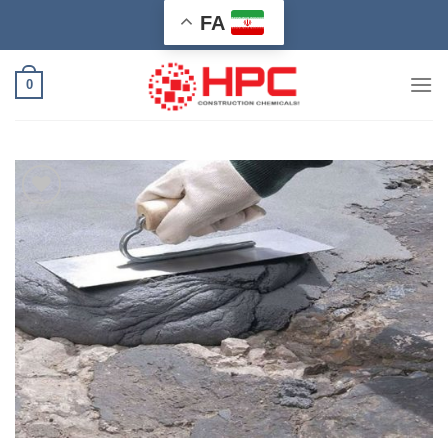
Ski
FA
t
conten
0
افزودن
به
علاقه
مندی
ها