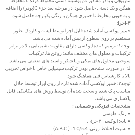
مارپیچی و یا در مقادیر کم بوسیله دستی مخلوط کرده تا مخلوط
همگن و یک دستی حاصل شود. در مرحله بعد جزء C(پودر) را اضافه
و به خوبی مخلوط تا خمیری همگن با رنگی یکپارچه حاصل شود.
۳-اجرا:
خمیر اپوکسی آماده شده قابل اجرا توسط لیسه و کاردک بطور
مستقیم بر روی سطوح از پیش آماده شده می باشد.
توجه۱: ترمیم کننده اپوکسی دارای مقاومت شیمیایی بالا در برابر
ترکیبات و محلول های مختلف مانند: روغن ها، ترکیبات
سوختی،محلول های نمکی و یا شکر و اسید های ضعیف می باشد.
لذا در صورت مشخص بودن ترکیب شیمیایی خاص با خواص تخریبی
بالا با کارشناس فنی هماهنگ شود.
توجه۲: خمیر اپوکسی آماده شده تازه از روی ابزار توسط حلال
مناسب پاک شده و سخت شده آن توسط روش های مکانیکی قابل
پاکسازی می باشد.
مشخصات فیزیکی و شیمیایی :
• رنگ: طوسی
• پایه: اپوکسی ۳ جزئی
• نسبت اختلاط وزنی: A:B:C ) : 1:0/5:4)