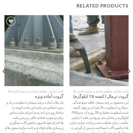
RELATED PRODUCTS
افزودن
افزودن
به
به
علاقه
علاقه
مندی
مندی
ها
ها
ثابت سازی، مقاوم سازی و ترمیم کننده ها
ثابت سازی، مقاوم سازی و ترمیم کننده ها
گروت نرمال ( کیسه ۲۵ کیلوگرم)
گروت آماده ویژه
این محصول بر پایه سیمان ،فاقد جمع شدگی
یک ملات آماده برپایه سیمان با مقاومت زیاد و
،سیال و با مقاومت بالا طراحی و تولید گشته
بدون انقباض می باشد.این ماده باتوجه به
است.(مقاومت فشاری 28 روزه آن حدود700
ساختار ویژه و دانه بندی اجزای سازنده اش
کیلوگرم بر سانتی متر مربع می باشد.) ترکیبی
برای پرنمودن فضای خالی زیربیس پلیت
مناسب برای عملیات نصب و ثابت سازی سازه
ها،اجرای فونداسیون ماشین آلات سنگین و
ها یا ماشین آلات ایستا است و پس از گیرش به
زیرسازی های فولادی و ثابت سازی ستون های
مقدار کنترل شده ای منبسط می شود تا
پیش ساخته بسیار مناسب می باشد.