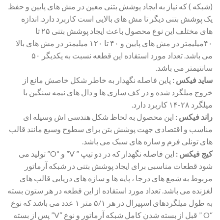
(شبکه ) که نیاز به ایجاد پوشش بتنی معین در مش های پایین و حفظ
یک پوشش بتنی دیگر تا مش های بالایی است کاربرد دارد. اندازه
های مختلف این نوع محصول باعث ایجاد پوشش بتنی ۲۵ تا
۴۰میلیمتر در مش های پایین و ۴۰ تا ۱۲۰ میلیمتر در مش های بالا
می باشد. تعداد مورد استفاده این قطعه نسبت به یکدیگر ۵۰
سانتیمتر می باشد.
ساید فیکس :
پاین فاصله نگهدار به خاطر شکل خاصش مانع از
خروج میلگرد شده و در کف سازی ها و دال های نیمه سنگین با
میلگرد ۲۸-۱۴ کاربرد دارد.
راند فیکس :
این محصول به لحاظ شکل هندسی اش وسیله ای
مناسب و اقتصادی جهت پوشش بتن برای سطوح وسیع مانند قالب
های تونلی فرم و سازه های سبک می باشد.
کیج فیکس :
این فاصله نگهدار که در دو تیپ ” V” و “O” تولید می
شود قطعات مناسبی برای ایجاد پوشش بتنی در شبکه آرماتور
مربوط به شمع های درجا ، پایه ها و سازه های دریایی قالب های
لغزنده می باشد. تعداد مورد استفاده از این قطعه در هر ستون بسته
به طول میلگردهای اسپیرال در هر ۵/۱ متر ۱ عدد می باشد که نوع
“O ” قبل از بسته شدن کامل شبکه آرماتور و نوع “V” پس از بسته