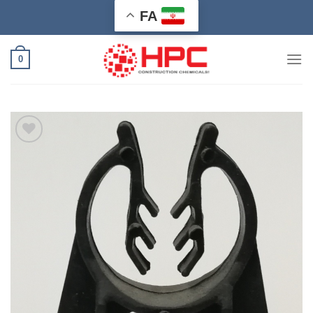
Ski
FA
t
conten
0
افزودن
به
علاقه
مندی
ها