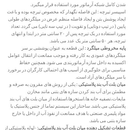
شدن کامل شبکه آرماتور مورد استفاده قرار میگیرد.
اسپیسر تیرچه : این فاصله نگهدار که مخصوص تیرچه بوده و باعث
ایجاد پوشش بتن و ایجاد فاصله منظم عرض در میلگردهای طولی
پایین ( در تیپ دوتایی) و تقویت ( در تیپ سه تایی) می گردد. تعداد
مورد استفاده در یک تیرچه پس از ۲۰ سانتی متر در ابتدا و انتهای
تیرچه، هر ۵۰ سانتی متر یک عدد می باشد.
پایه مخروطی میلگرد :
این قطعه به عنوان پوششی بر سر
میلگردهای عمودی به کار رفته و موجب ممانعت از انتقال عوامل
اکسیده به داخل سازه آرماتوربندی می شود. همچنین حفاظ
مناسبی برای جلوگیری از آسیب های احتمالی کارگران در برخورد
با سر میلگردهای آزاد است.
میان بلت آب بند پلاستیکی :
یکی از روش های مقرون به صرفه و
مطمئن برای آب بند کردن سازه های بتنی مانند مخازن
مایعات،تصفیه خانه ها،استخرها،استفاده از میان بلت های آب بند
پلاستیکی می باشد. ساختار این سیستم تماما از جنس پلاستیک با
مواد پلیمری صنعتی با هدف ممانعت از نفوذ آب از داخل یا خارج
سازه بتنی می باشد.
قطعات تشکیل دهنده میان بلت آب بند پلاستیکی:
-لوله پلاستیکی از