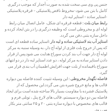
جنس پی وی سی سخت شده به صورت آجدار که موجب درگیری
کامل با بتن می شود.-مخروط ناقص پلاستیکی – قرقره پلاستیکی
-استاپر ساده – استاپر لبه دار
رابط میان بلت :
قطعه قرقره ای شکل، عامل اتصال میان رابط
لوله ای و مخروطی است که وظیفه درگیری را در بتن ایجاد کرده و
داخل سازه بتنی دفن می گردد.
استاپر آب بند لاستیکی ساده و لبه دار :
استاپر ساده قطعه ای است
که پس از خروج بلت فلزی از لوله آج دار، به وسیله سنبه به مرکز
لوله آج دار جهت آب بند کردن سوراخ هدایت می شود.پس از قرار
دادن استاپر ساده به مرکز لوله ، دو عدد استاپر لبه دار در دو انتهای
سوراخ باقیمانده از بلت جهت افزایش اطمینان آب بندی قرار می
گیرد.
فاصله نگهدار مخروطی :
این وسیله تثبیت کننده فاصله بین دیواره
قالب ها و مانع خروج شیره بتن می گردد.این محصول که از
پلاستیک فشرده با مقاومت بسیار بالا ساخته شده است برای ایجاد
فاصله بین دو دیواره سیستم، قالب های لارج پنل ، تونلی فرم و
قالب های مخصوص با دیواره سازه بتنی ۲۰ و ۲۵ سانتی متر بکار
می رود.