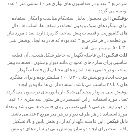
مترمربع ۴ عدد و در فنداسیون های نواری هر ۴۰ سانتی متر ۱ عدد
توصیه می گردد.
یوفیکس :
این محصول بدلیل استحکام مناسب و امکان استفاده
برای میلگردهای سبک و بدون انحناء در سقف ها، اسلب ها ، دال
های کامپوزیت و قطعات پیش ساخته کاربرد دارند. تعداد مورد نیاز
این قطعه در هر مترمربع ۴ عدد بوده که قادر به ایجاد پوشش بتنی
۳۰ تا ۵۰ میلیمتر می باشد.
فلت فیکس :
این فاصله نگهدار به خاطر شکل هندسی آن قطعه
مناسبی برای سازه های عمودی مانند دیوار و ستون ، قطعات پیش
ساخته و درجا می باشد. اندازه های مختلف این فاصله نگهدار
موجب ایجاد و پوشش بتنی ۲۰ تا ۱۰۰ میلیمتر بوده و برای میلگرد
های ۸ تا ۲۸مناسب می باشد .استفاده از آن ها علاوه بر ایجاد
پوشش بتنی مانع از پیچیدگی شبکه آرماتوربندی در ستون می گردد.
تعداد مورد استفاده از این اسپیسر در هر ستون سه متری ۱۶ عدد
در دو ردیف عرضی ۸ تایی نصب بر روی خاموت ها می باشد و تعداد
مورد استفاده در هر طرف دیوار در هر متر مربع ۳عدد می باشد.
دابل فیکس :
این فاصله نگهدار که از دو بخش پایین و بالا تشکیل
یافته است برای ایجاد دو سایز پوشش بتنی در سازه های دو مش