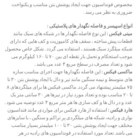
مخصوص فونداسیون جهت ایجاد پوشش بتن مناسب و یکنواخت
ضروری به نظر می رسد .
انواع اسپیسر و فاصله نگهدار های پلاستیکی :
مینی فیکس :
این نوع فاصله نگهدار ها در شبکه های سبک مانند
قطعات پیش ساخته ، سقف های کامپوزیت و کف هایی که دارای
شبکه میلگرد سبک هستند ، استفاده می گردد . شکل خاص محصول
موجب استحکام و تحمل بار نقطه ای بین ۷۰ تا ۱۶۰ کیلوگرم می
شود و تعداد مصرف در سطح مربع ۴ عدد می باشد .
ماکسی فیکس :
این فاصله نگهدارها جهت اجرای مناسب سازه
های متوسط و نیمه سنگین مانند تیر و دال با ایجاد پوشش بتن ۳۰ تا
۷۵ میلیمتر پیشنهاد می گردد. ماکسی فیکس ها برای میلگردهای ۸
تا ۲۰ مناسب بوده و تعداد مورد نیاز در تیرها هر ۳۰ سانتی متر یک
عدد و در دال ها و کف سازی ها هر متر مربع ۴ عدد توصیه می شود .
هارد فیکس :
استفاده از هارد فیکس برای مواردی مانند فنداسیون
نواری و رادیه، شبکه های میلگردی پر تراکم و سنگین ، با سایزهای
مختلف جهت ایجاد پوشش بتنی ۳۰ تا ۱۰۰ میلیمتر بسیار مناسب
می باشد. تعداد مورد استفاده در فونداسیون های رادیه در هر