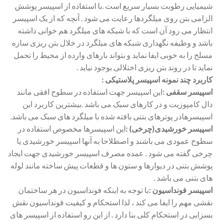
شیمیایی رطوبت بسیار سریع است .با استفاده از اسپیسر پوشش
الزامی بتن روی میلگردها رعایت می شود . آنچه که از یک اسپیسر
انتظار می رود آن است که با شبکه های میلگرد هم خوانی داشته
باشد و وظیفه نگهداری شبکه های میلگرد در خلال بتن ریزی سازه
مسلح را به خوبی ایفا نماید و بتواند بارهای وارده از محیط را تحمل
نماید تا در روند بتن ریزی اختلالی بوجود نیاید .
کاربرد چند نمونه اسپیسر پلاستیکی :
اسپیسر سقفی :
این اسپیسر جهت استفاده در سطوح افقی مانند
دال کامپوزیت و در کارهای سبک می باشد .بیشترین کاربرد این
اسپیسرهادر پوترهای بتنی بافته شده با میلگرد های سبک می باشد.
اسپیسر خورشیدی(چرخی) :
این اسپیسرها مخصوص استفاده در
سطوح عمودی می باشند و اصطلاحا به آنها اسپیسر خورشیدی یا
چرخی گفته می شود . عمده مصرف اسپیسر خورشیدی جهت ایجاد
پوشش بتنی در دیوارها و ستون ها و قطعات پیش ساخته مانند لوله
های بتنی می باشد .
اسپیسر فونداسیون :
با توجه به اینکه فونداسیون در هر ساختمان
نقشی مهم را ایفا می کند ، لذا استحکام و کیفیت فونداسیون نقش
بسزایی در استحکام کلی بنا دارد . از این رو استفاده از اسپیسر های