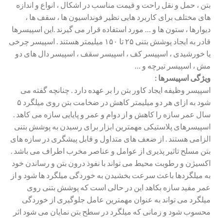
بتن ، حمل و نقل راحت و قیمت مناسب در اشکال ، انواع و اندازه
های مختلف برای کاربرد هایی نظیر فونداسیون ها ، سقف ها ،
دیوارها ، ستون ها و … مورد استفاده قرار می گیرند .این اسپیسرها
قادر به ایجاد پوشش بتنی ۲۵ تا ۱۵۰ میلیمتر هستند . اسپیسر چرخی
یا خورشیدی ، اسپیسر کف ، اسپیسر سقف ، اسپیسر دال های دو
مش ، اسپیسر تیرچه و …
ویژگی اسپیسرها :
اسپیسر وظیفه ایجاد کاور بتن را بر عهده دارد . چنانچه گفته می
شود به ازای هر دو میلیمتر کاهش در ضخامت بتن روی میلگرد ۵
سال عمر سازه را کاهش و از دوام و عمر و پایایی سازه می کاهد .
اسپیسرهای پلاستیکی مهمترین ابزار برای رسیدن به پوشش بتنی
الزامی هستند . از ضعف های متداول و قابل پیشگری در سازه های
بتن مسلح تاثیر پذیری از عوامل و عناصر مخرب اطراف می باشد .
اکسیژن و رطوبت محیط می تواند با نفوذ درون بتن و رساندن خود
به میلگردها باعث سرعت بخشیدن به خوردگی میلگرد ها شود و از
عمر مفید سازه بکاهد این در حالی است که پوشش بتنی روی
میلگرد می تواند به عنوان مهمترین عامل جلوگیری از خوردگی
محسوب شود و زمانی که میلگرد در سطح بتن نمایان می شود اثر