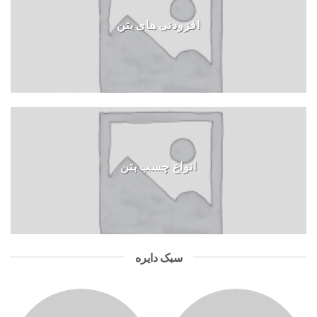
افزودنی های بتن
انواع چسب بتن
سبک دایره