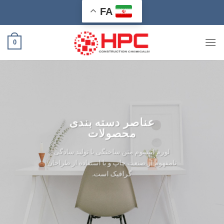
Ski
FA
t
conten
0
عناصر دسته بندی
محصولات
لورم ایپسوم متن ساختگی با تولید سادگی
نامفهوم از صنعت چاپ و با استفاده از طراحان
گرافیک است.