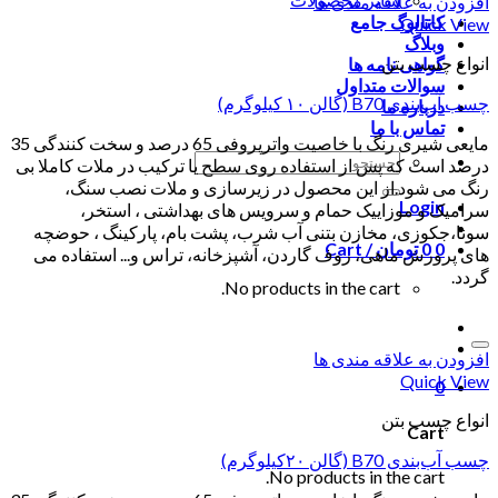
افزودن به علاقه مندی ها
کاتالوگ جامع
Quick View
وبلاگ
انواع چسب بتن
گواهی نامه ها
سوالات متداول
چسب آب‌بندی B70 (گالن ۱۰ کیلوگرم)
درباره ما
تماس با ما
مایعی شیری رنگ با خاصیت واترپروفی 65 درصد و سخت کنندگی 35
Search
درصد است که پس از استفاده روی سطح یا ترکیب در ملات کاملا بی
for:
رنگ می شود.از این محصول در زیرسازی و ملات نصب سنگ،
Login
سرامیک و موزاییک حمام و سرویس های بهداشتی ، استخر،
سونا،جکوزی، مخازن بتنی آب شرب، پشت بام، پارکینگ ، حوضچه
0
0
تومان
Cart /
های پرورش ماهی، روف گاردن، آشپزخانه، تراس و... استفاده می
گردد.
No products in the cart.
افزودن به علاقه مندی ها
Quick View
0
انواع چسب بتن
Cart
چسب آب‌بندی B70 (گالن ۲۰کیلوگرم)
No products in the cart.